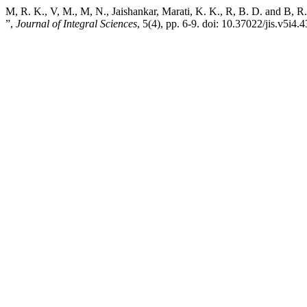
M, R. K., V, M., M, N., Jaishankar, Marati, K. K., R, B. D. and B, R
”,
Journal of Integral Sciences
, 5(4), pp. 6-9. doi: 10.37022/jis.v5i4.4